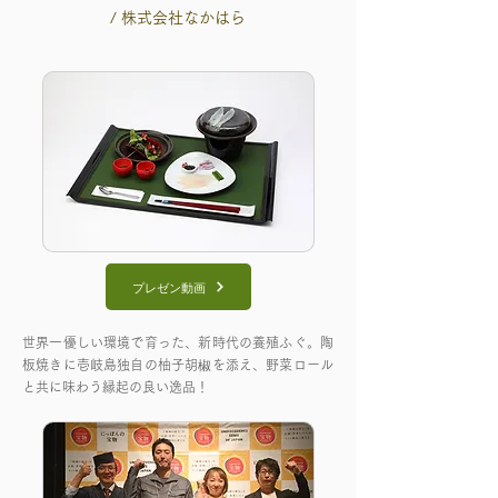
/ 株式会社なかはら
プレゼン動画
世界一優しい環境で育った、新時代の養殖ふぐ。陶
板焼きに壱岐島独自の柚子胡椒を添え、野菜ロール
と共に味わう縁起の良い逸品！