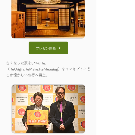
プレゼン動画
古くなった家を3つのRe:
（ReOrigin,ReMake,ReMeaning）をコンセプトにど
こか懐かしいお宿へ再生。