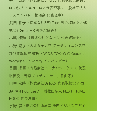
井上 高志
（株式会社LIFULL 代表取締役会長 /
NPO法人PEACE DAY 代表理事 / 一般社団法人
ナスコンバレー協議会 代表理事）
武田 雅子
（株式会社ZENTech 社外取締役 / 株
式会社SmartHR 社外取締役）
小幡 和輝
（株式会社ゲムトレ 代表取締役）
小野 陽子
（大妻女子大学 データサイエンス学
部設置準備室 教授 / WiDS TOKYO @ Otsuma
Women's University アンバサダー）
長岡 成貢
（有限会社トーナルシーケンス 代表
取締役 / 音楽プロデューサー、作曲家）
田中 宏隆
（株式会社UnlocX 代表取締役 / KS
JAPAN Founder / 一般社団法人 NEXT PRIME
FOOD 代表理事）
水野 崇
（株式会社博報堂 第四ビジネスデザイ
ン局 局長代理）
河西 智彦
（クリエイティブディレクター）
阪上 浩也
（DeepExperience株式会社 代表取