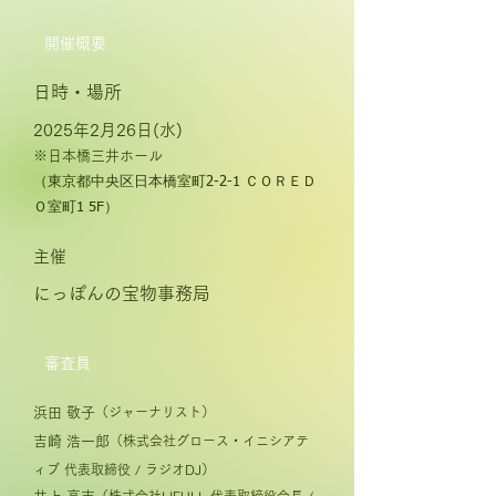
開催概要
日時・場所
2025
年2月26日(水
)
​※日本橋三井ホール
（東京都中央区日本橋室町2-2-1 ＣＯＲＥＤ
Ｏ室町1 5F）
主催
にっぽんの宝物事務局
審査員
浜田 敬子
（ジャーナリスト）
吉崎 浩一郎
（株式会社グロース・イニシアテ
ィブ 代表取締役 / ラジオDJ）