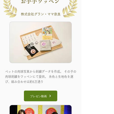
お手手ワッペン
株式会社グラン・ママ奈良
ペットの肉球写真から刺繍データを作成。 その子の
肉球刺繍をワッペンにて提供。 糸色と生地色を選
び、組み合わせは約5万通り
プレゼン動画