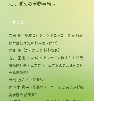
にっぽんの宝物事務局
審査員
古澤 聡
（株式会社グランドニッコー東京 取締
役常務執行役員 総支配人代理）
岡田 隼
（かにかとう 総料理長）
谷井 正樹
（T&Nネットサービス株式会社 代表
取締役社長 / エフアンドエフシステム株式会社
専務取締役）
野村 万之丞
（能楽師）
佐々木 喜一
（成基コミュニティ 会長 / 京都経
営者協会 評議員）
林 巨樹
（Remake easy株式会社 代表取締役社
長）
山口 将平
（RestaurantCocon 料理長）
今野 亮平
（株式会社ベル・フルール CEO / フ