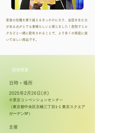
産後の危機を乗り越えるきっかけになり、会話を生む力
がある点がとても素晴らしいと感じました！産院でミル
クなどと一緒に配布されることで、より多くの家庭に届
いてほしい商品です。
開催概要
日時・場所
2025
年2月26日(水
)
​※東京コンベンションセンター
（東京都中央区京橋三丁目1-1 東京スクエア
ガーデン5F）
主催