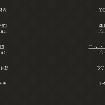
発表
①
AN部⾨
③
ョン
プ
部⾨
④
ヘルシ
ョン
プ
・休憩
③④
発表
③