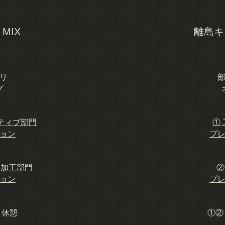
 MIX
離島キ
リ
グ
ティブ部⾨
①
ョン
プ
／加⼯部⾨
ョン
プ
・休憩
①②