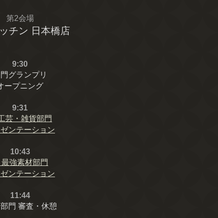
第2会場
ッチン 日本橋店
9:30
部門グランプリ
オープニング
9:31
⼯芸・雑貨部⾨
レゼンテーション
10:43
②
最強素材部⾨
レゼンテーション
11:44
 部門 審査・休憩