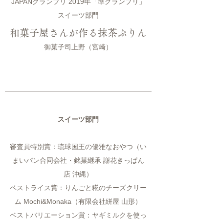
JAPANグランプリ 2019年「準グランプリ」
スイーツ部門
和菓子屋さんが作る抹茶ぷりん
御菓子司上野（宮崎）
スイーツ部門
審査員特別賞：琉球国王の優雅なおやつ（い
まいパン合同会社・銘菓継承 謝花きっぱん
店 沖縄）
ベストライス賞：りんごと糀のチーズクリー
ム Mochi&Monaka（有限会社絣屋 山形）
ベストバリエーション賞：ヤギミルクを使っ