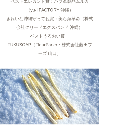
ベストエレガント賞：ハブ革製品ムルカ
（yu-i FACTORY 沖縄）
きれいな沖縄守ってね賞：美ら海革命（株式
会社クリードエクスパンド 沖縄）
ベストうるおい賞：
FUKUSOAP（FleurParler・株式会社藤田フ
ーズ 山口）