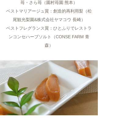
苺・さら苺（園村苺園 熊本）
ベストマリアージュ賞：創造的再利用梨（松
尾観光梨園&株式会社ヤマコウ 長崎）
ベストフレグランス賞：ひとふりでレストラ
ンコンセハーブソルト（CONSE FARM 青
森）