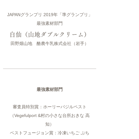
JAPANグランプリ 2019年「準グランプリ」
最強素材部門
白仙（山地ダブルクリーム）
田野畑山地 酪農牛乳株式会社（岩手）
最強素材部門
審査員特別賞：ホーリーバジルペスト
（Vegefulport &村の小さな台所おきな 高
知）
ベストフュージョン賞：冷凍いちご ぷち