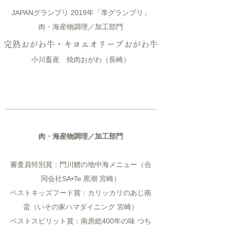
JAPANグランプリ 2019年「準グランプリ」
肉・海産物調理／加工部門
完熟おがわ牛・キヨエオリーブおがわ牛
小川畜産 焼肉おがわ（長崎）
肉・海産物調理／加工部門
審査員特別賞：門川鱧の地中海メニュー（合
同会社SA•Te 黒潮 宮崎）
ベストキッズフード賞：カリッカリのあじ南
蛮（いその家ハマダイニング 宮崎）
ベストスピリット賞：南房総400年の味 つち