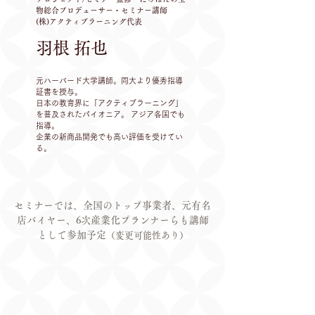
物総合プロデューサー・セミナー講師
(株)アクティブラーニング代表
羽根 拓也
元ハーバード大学講師。同大より優秀指導
証書を授与。
日本の教育界に「アクティブラーニング」
を普及されたパイオニア。 アジア各国でも
指導。
企業の新商品開発でも高い評価を受けてい
る。
セミナーでは、全国のトップ事業者、元有名
店バイヤー、6次産業化プランナーらも講師
として参加予定
（変更可能性あり）