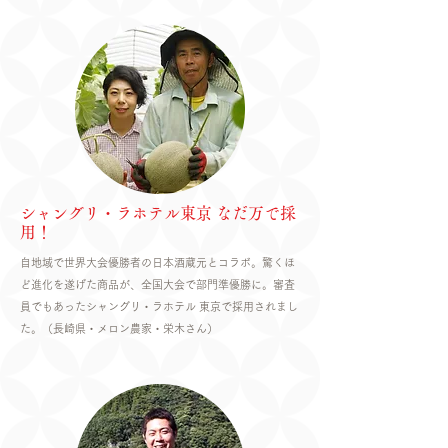
シャングリ・ラホテル東京 なだ万で採
用！
自地域で世界大会優勝者の日本酒蔵元とコラボ。驚くほ
ど進化を遂げた商品が、全国大会で部門準優勝に。審査
員でもあったシャングリ・ラホテル 東京で採用されまし
た。​（長崎県・メロン農家・栄木さん）