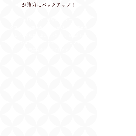
強力
が
にバックアップ！
受け身ではない対話型セミナー。
全国のトップ事業者の事例を学び、 参加事業者
同士プロの知恵を出し合いながら、自社商品の
ブラッシュアップや、 参加者同士のコラボによ
る新商品開発を行って行きます。