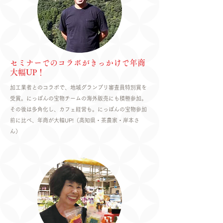
​セミナーでのコラボがきっかけで年商
大幅UP！
加工業者とのコラボで、地域グランプリ審査員特別賞を
受賞。にっぽんの宝物チームの海外販売にも積極参加。
その後は多角化し、カフェ経営も。にっぽんの宝物参加
前に比べ、年商が大幅UP!​（高知県・茶農家・岸本さ
ん）