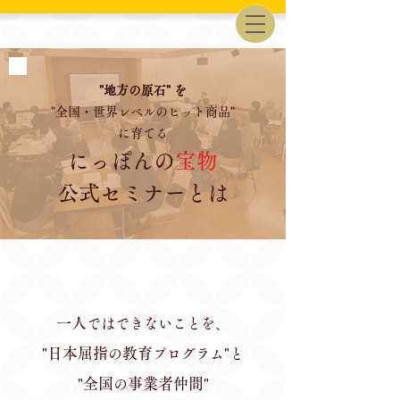
"地方の原石" を
"全国・世界レベルのヒット商品"
に育てる
にっぽんの
宝物
公式セミナーとは
​一人
ではできないことを、
日本屈指
教育
"
の
プログラム"と
全国
事業者仲間
"
の
"