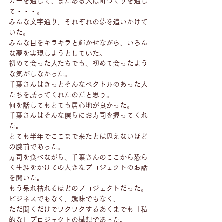
カーを通して、またある人は町づくりを通し
て・・・。
みんな文字通り、それぞれの夢を追いかけて
いた。
みんな目をキラキラと輝かせながら、いろん
な夢を実現しようとしていた。
初めて会った人たちでも、初めて会ったよう
な気がしなかった。
千葉さんはきっとそんなベクトルのあった人
たちを誘ってくれたのだと思う。
何を話してもとても居心地が良かった。
千葉さんはそんな僕らにお寿司を握ってくれ
た。
とても半年でここまで来たとは思えないほど
の腕前であった。
寿司を食べながら、千葉さんのここから恐ら
く生涯をかけての大きなプロジェクトのお話
を聞いた。
もう呆れ枯れるほどのプロジェクトだった。
ビジネスでもなく、趣味でもなく、
ただ聞くだけでワクワクするあくまでも「私
的な」プロジェクトの構想であった。