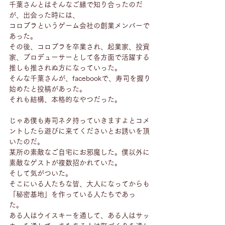
千葉さんとはそんなご縁で知り合ったのだ
が、出会った時には、
コロプラというゲーム会社の創業メンバーで
あった。
その後、コロプラを卒業され、起業家、投資
家、プロデューサーとして各方面で活躍する
推しも推されぬ方になっていった。
そんな千葉さんが、facebookで、寿司を握り
始めたと投稿があった。
それも結構、本格的なやつだった。
じゃあ僕も寿司ネタ持っていきますよとコメ
ントしたら遊びに来てくださいとお誘いを頂
いたのだ。
某所の素敵なご自宅にお邪魔した。僕以外に
素敵なゲストが複数招かれていた。
そして気がついた。
そこにいる人たちな皆、大人になってからも
「秘密基地」を作っている人たちであっ
た。　
ある人はウイスキーを通して、ある人はサッ