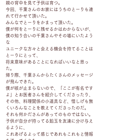
親の背中を見て子供は育つ。
今回、千葉さんのお家にはうちのとーりも連
れて行かせて頂いた。
みんなでとーりをかまって頂いた。
僕が何をとーりに残せるかはわからないが、
僕の知り合いの千葉さんやその場にいたよう
な
ユニークな方々と会える機会を持てることは
とーりにとって、
将来意味があることになればいいなと思っ
た。
帰り際、千葉さんからたくさんのメッセージ
が飛んできた。
僕が咳が止まらないので、「ここが有名です
よ」とお医者さんを紹介してくださったり、
その他、料理関係の小道具など、惜しげも無
くいろんなことを教えてくださったのだ。
それも何かださんがあってのものではない。
子供が自分が持ってる飴玉を友達に分け与え
るように、
これあげるよって感じであれもこれもと情報