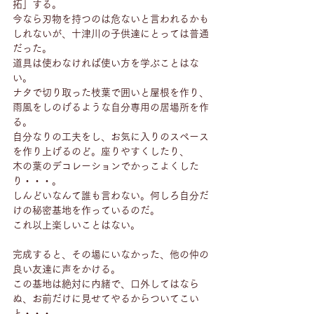
拓」する。
今なら刃物を持つのは危ないと言われるかも
しれないが、十津川の子供達にとっては普通
だった。
道具は使わなければ使い方を学ぶことはな
い。
ナタで切り取った枝葉で囲いと屋根を作り、
雨風をしのげるような自分専用の居場所を作
る。
自分なりの工夫をし、お気に入りのスペース
を作り上げるのど。座りやすくしたり、
木の葉のデコレーションでかっこよくした
り・・・。
しんどいなんて誰も言わない。何しろ自分だ
けの秘密基地を作っているのだ。
これ以上楽しいことはない。
完成すると、その場にいなかった、他の仲の
良い友達に声をかける。
この基地は絶対に内緒で、口外してはなら
ぬ、お前だけに見せてやるからついてこい
と・・・。