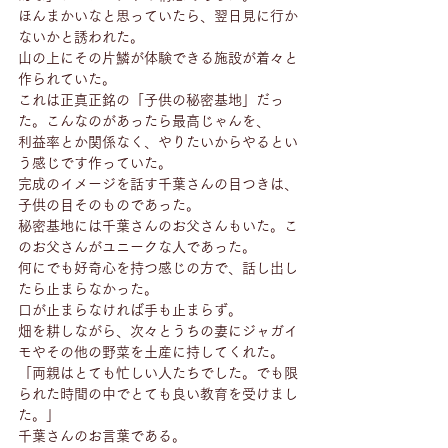
ほんまかいなと思っていたら、翌日見に行か
ないかと誘われた。
山の上にその片鱗が体験できる施設が着々と
作られていた。
これは正真正銘の「子供の秘密基地」だっ
た。こんなのがあったら最高じゃんを、
利益率とか関係なく、やりたいからやるとい
う感じです作っていた。
完成のイメージを話す千葉さんの目つきは、
子供の目そのものであった。
秘密基地には千葉さんのお父さんもいた。こ
のお父さんがユニークな人であった。
何にでも好奇心を持つ感じの方で、話し出し
たら止まらなかった。
口が止まらなければ手も止まらず。
畑を耕しながら、次々とうちの妻にジャガイ
モやその他の野菜を土産に持してくれた。
「両親はとても忙しい人たちでした。でも限
られた時間の中でとても良い教育を受けまし
た。」　
千葉さんのお言葉である。