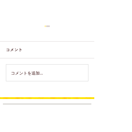
コメント
コメントを追加…
にっぽんの宝物 世界大会
「にっぽんの宝
2026 in Singapore タイム
会 2026」＼
スケジュール
開催！／