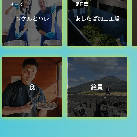
チーズ
明日葉
エンケルとハレ
あしたば加工工場
​食
絶景