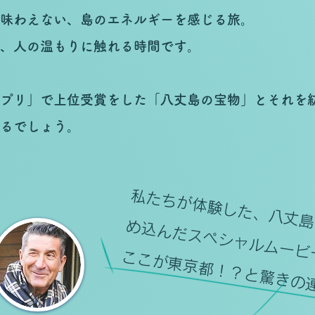
味わえない、島のエネルギーを感じる旅。
、人の温もりに触れる時間です。
プリ」で上位受賞をした「八丈島の宝物」とそれを
るでしょう。
私たちが体験した、
特
め
だ
スペシャルムービ
​ここが東京都！？と驚きの