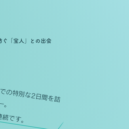
紡ぐ「宝人」との出会
​八
丈
島
で
の
別
な
2
日
間
を
詰
込
ん
ー。
連続です。