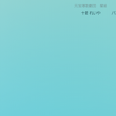
元宝塚歌劇団 星組
​十碧 れいや
パ