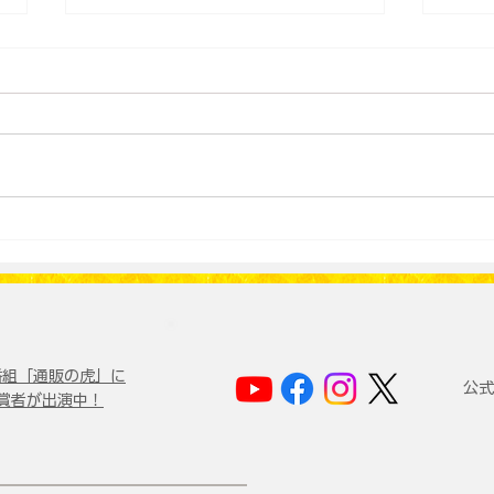
●AI時代に生き残るもの
●昭
カル
e番組「通販の虎」に
公式
賞者が出演中！