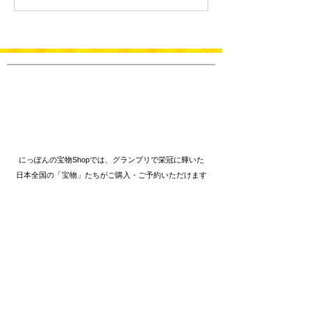
Japan World
【さんおとこま
Championship 2026 -
ウドファンディ
Now Launching!
戦中です！
にっぽんの宝物Shopでは、グランプリで栄冠に輝いた
日本全国の「宝物」たちがご購入・ご予約いただけます