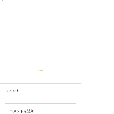
コメント
コメントを追加…
Undiscovered Gems of
奈良の米農家が