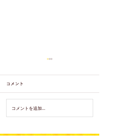
コメント
コメントを追加…
にっぽんの宝物 世界大会
「にっぽんの宝
2026 in Singapore タイム
会 2026」＼
スケジュール
開催！／