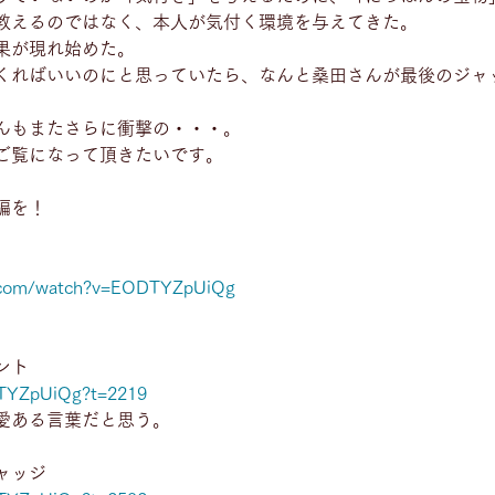
教えるのではなく、本人が気付く環境を与えてきた。
果が現れ始めた。
くればいいのにと思っていたら、なんと桑田さんが最後のジャ
んもまたさらに衝撃の・・・。
ご覧になって頂きたいです。
編を！
e.com/watch?v=EODTYZpUiQg
ント
DTYZpUiQg?t=2219
愛ある言葉だと思う。
ャッジ