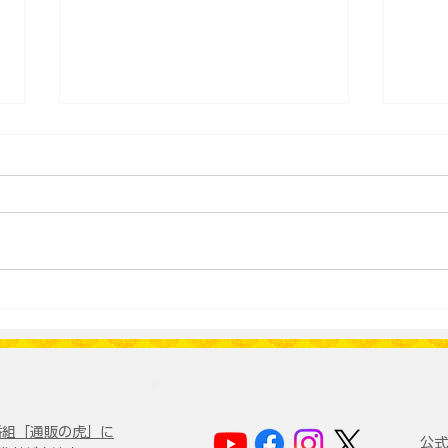
“日本一の生産者”になった佐
狂言
賀の作り手3人が問う「地
エ姉
域」「食」「仕事」
①
e番組「通販の虎」に
公式