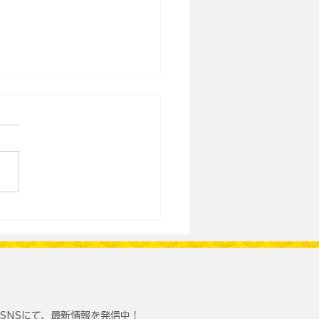
の野村さんと十津川ジビ
妹の異次元コラボ始まる
SNSにて、最新情報を発信中！