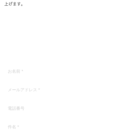
上げます。
にっぽんの宝物事務局
〒105-0022
東京都港区海岸1-2-3 汐留芝離宮ビル21階
株式会社アクティブラーニング内
にっぽんの宝物事務局